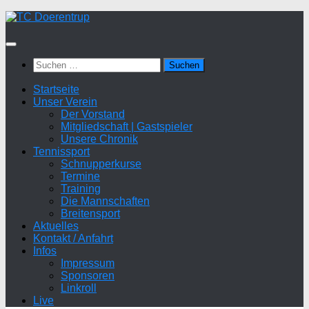
Zum
Inhalt
springen
Suchen
nach:
Startseite
Unser Verein
Der Vorstand
Mitgliedschaft | Gastspieler
Unsere Chronik
Tennissport
Schnupperkurse
Termine
Training
Die Mannschaften
Breitensport
Aktuelles
Kontakt / Anfahrt
Infos
Impressum
Sponsoren
Linkroll
Live