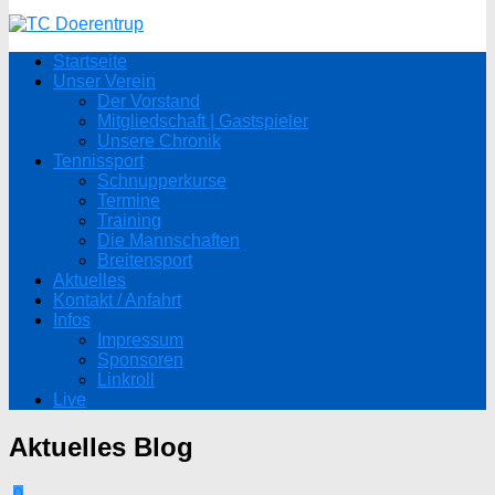
Startseite
Unser Verein
Der Vorstand
Mitgliedschaft | Gastspieler
Unsere Chronik
Tennissport
Schnupperkurse
Termine
Training
Die Mannschaften
Breitensport
Aktuelles
Kontakt / Anfahrt
Infos
Impressum
Sponsoren
Linkroll
Live
Aktuelles
Blog
0