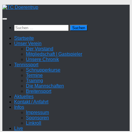
Zum
Inhalt
springen
Suchen
nach:
Startseite
Unser Verein
Der Vorstand
Mitgliedschaft | Gastspieler
Unsere Chronik
Tennissport
Schnupperkurse
Termine
Training
Die Mannschaften
Breitensport
Aktuelles
Kontakt / Anfahrt
Infos
Impressum
Sponsoren
Linkroll
Live