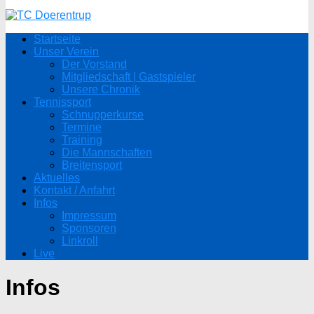
Startseite
Unser Verein
Der Vorstand
Mitgliedschaft | Gastspieler
Unsere Chronik
Tennissport
Schnupperkurse
Termine
Training
Die Mannschaften
Breitensport
Aktuelles
Kontakt / Anfahrt
Infos
Impressum
Sponsoren
Linkroll
Live
Infos