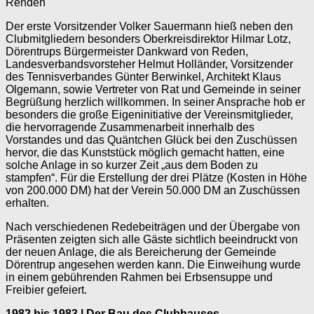
Rehden
Der erste Vorsitzender Volker Sauermann hieß neben den
Clubmitgliedern besonders Oberkreisdirektor Hilmar Lotz,
Dörentrups Bürgermeister Dankward von Reden,
Landesverbandsvorsteher Helmut Holländer, Vorsitzender
des Tennisverbandes Günter Berwinkel, Architekt Klaus
Olgemann, sowie Vertreter von Rat und Gemeinde in seiner
Begrüßung herzlich willkommen. In seiner Ansprache hob er
besonders die große Eigeninitiative der Vereinsmitglieder,
die hervorragende Zusammenarbeit innerhalb des
Vorstandes und das Quäntchen Glück bei den Zuschüssen
hervor, die das Kunststück möglich gemacht hatten, eine
solche Anlage in so kurzer Zeit „aus dem Boden zu
stampfen“. Für die Erstellung der drei Plätze (Kosten in Höhe
von 200.000 DM) hat der Verein 50.000 DM an Zuschüssen
erhalten.
Nach verschiedenen Redebeiträgen und der Übergabe von
Präsenten zeigten sich alle Gäste sichtlich beeindruckt von
der neuen Anlage, die als Bereicherung der Gemeinde
Dörentrup angesehen werden kann. Die Einweihung wurde
in einem gebührenden Rahmen bei Erbsensuppe und
Freibier gefeiert.
1982 bis 1983 | Der Bau des Clubhauses