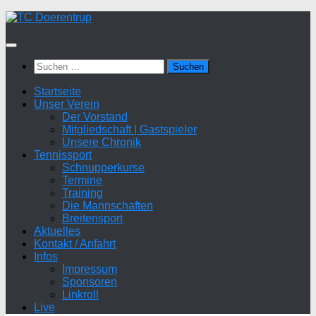
Zum
Inhalt
springen
Suchen
nach:
Startseite
Unser Verein
Der Vorstand
Mitgliedschaft | Gastspieler
Unsere Chronik
Tennissport
Schnupperkurse
Termine
Training
Die Mannschaften
Breitensport
Aktuelles
Kontakt / Anfahrt
Infos
Impressum
Sponsoren
Linkroll
Live