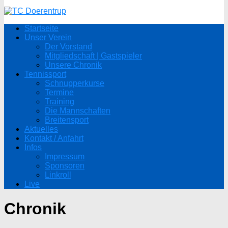
Startseite
Unser Verein
Der Vorstand
Mitgliedschaft | Gastspieler
Unsere Chronik
Tennissport
Schnupperkurse
Termine
Training
Die Mannschaften
Breitensport
Aktuelles
Kontakt / Anfahrt
Infos
Impressum
Sponsoren
Linkroll
Live
Chronik