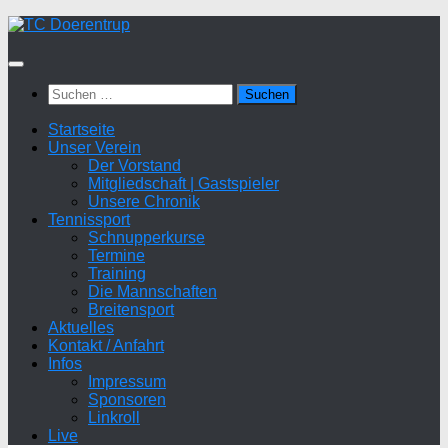
Zum
Inhalt
springen
Suchen
nach:
Startseite
Unser Verein
Der Vorstand
Mitgliedschaft | Gastspieler
Unsere Chronik
Tennissport
Schnupperkurse
Termine
Training
Die Mannschaften
Breitensport
Aktuelles
Kontakt / Anfahrt
Infos
Impressum
Sponsoren
Linkroll
Live