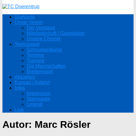
Startseite
Unser Verein
Der Vorstand
Mitgliedschaft | Gastspieler
Unsere Chronik
Tennissport
Schnupperkurse
Termine
Training
Die Mannschaften
Breitensport
Aktuelles
Kontakt / Anfahrt
Infos
Impressum
Sponsoren
Linkroll
Live
Autor:
Marc Rösler