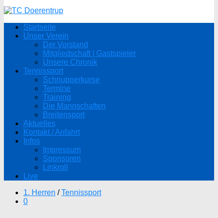
Startseite
Unser Verein
Der Vorstand
Mitgliedschaft | Gastspieler
Unsere Chronik
Tennissport
Schnupperkurse
Termine
Training
Die Mannschaften
Breitensport
Aktuelles
Kontakt / Anfahrt
Infos
Impressum
Sponsoren
Linkroll
Live
1. Herren
/
Tennissport
0