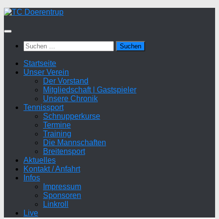
Zum
Inhalt
springen
Suchen
nach:
Startseite
Unser Verein
Der Vorstand
Mitgliedschaft | Gastspieler
Unsere Chronik
Tennissport
Schnupperkurse
Termine
Training
Die Mannschaften
Breitensport
Aktuelles
Kontakt / Anfahrt
Infos
Impressum
Sponsoren
Linkroll
Live