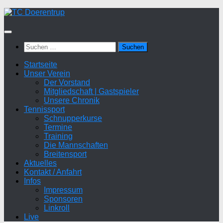
Zum
Inhalt
springen
Suchen
nach:
Startseite
Unser Verein
Der Vorstand
Mitgliedschaft | Gastspieler
Unsere Chronik
Tennissport
Schnupperkurse
Termine
Training
Die Mannschaften
Breitensport
Aktuelles
Kontakt / Anfahrt
Infos
Impressum
Sponsoren
Linkroll
Live