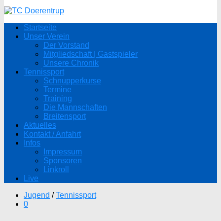
Startseite
Unser Verein
Der Vorstand
Mitgliedschaft | Gastspieler
Unsere Chronik
Tennissport
Schnupperkurse
Termine
Training
Die Mannschaften
Breitensport
Aktuelles
Kontakt / Anfahrt
Infos
Impressum
Sponsoren
Linkroll
Live
Jugend
/
Tennissport
0