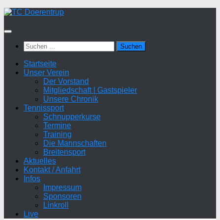
Zum
Inhalt
springen
Suchen
nach:
Startseite
Unser Verein
Der Vorstand
Mitgliedschaft | Gastspieler
Unsere Chronik
Tennissport
Schnupperkurse
Termine
Training
Die Mannschaften
Breitensport
Aktuelles
Kontakt / Anfahrt
Infos
Impressum
Sponsoren
Linkroll
Live