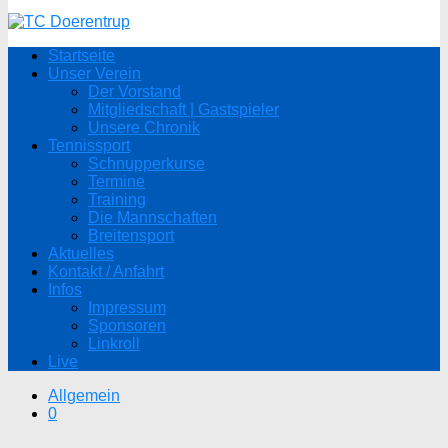
Startseite
Unser Verein
Der Vorstand
Mitgliedschaft | Gastspieler
Unsere Chronik
Tennissport
Schnupperkurse
Termine
Training
Die Mannschaften
Breitensport
Aktuelles
Kontakt / Anfahrt
Infos
Impressum
Sponsoren
Linkroll
Live
Allgemein
0