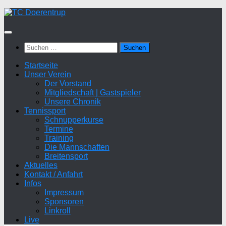
Zum
Inhalt
springen
Suchen
nach:
Startseite
Unser Verein
Der Vorstand
Mitgliedschaft | Gastspieler
Unsere Chronik
Tennissport
Schnupperkurse
Termine
Training
Die Mannschaften
Breitensport
Aktuelles
Kontakt / Anfahrt
Infos
Impressum
Sponsoren
Linkroll
Live