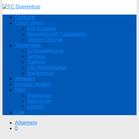
Startseite
Unser Verein
Der Vorstand
Mitgliedschaft | Gastspieler
Unsere Chronik
Tennissport
Schnupperkurse
Termine
Training
Die Mannschaften
Breitensport
Aktuelles
Kontakt / Anfahrt
Infos
Impressum
Sponsoren
Linkroll
Live
Allgemein
0