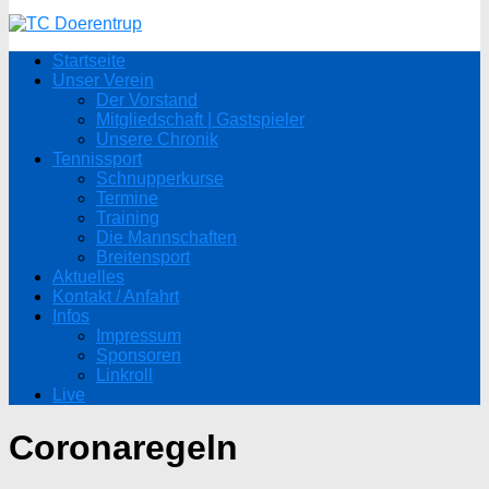
Startseite
Unser Verein
Der Vorstand
Mitgliedschaft | Gastspieler
Unsere Chronik
Tennissport
Schnupperkurse
Termine
Training
Die Mannschaften
Breitensport
Aktuelles
Kontakt / Anfahrt
Infos
Impressum
Sponsoren
Linkroll
Live
Coronaregeln