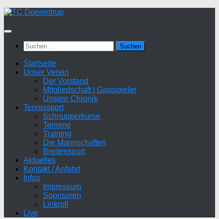
Zum
Inhalt
springen
Suchen
nach:
Startseite
Unser Verein
Der Vorstand
Mitgliedschaft | Gastspieler
Unsere Chronik
Tennissport
Schnupperkurse
Termine
Training
Die Mannschaften
Breitensport
Aktuelles
Kontakt / Anfahrt
Infos
Impressum
Sponsoren
Linkroll
Live