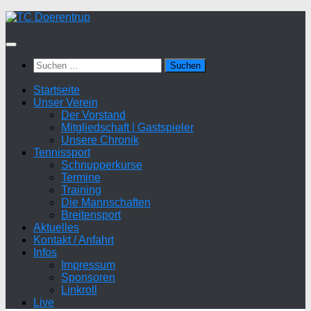
Zum
Inhalt
springen
Suchen
nach:
Startseite
Unser Verein
Der Vorstand
Mitgliedschaft | Gastspieler
Unsere Chronik
Tennissport
Schnupperkurse
Termine
Training
Die Mannschaften
Breitensport
Aktuelles
Kontakt / Anfahrt
Infos
Impressum
Sponsoren
Linkroll
Live