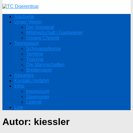
Startseite
Unser Verein
Der Vorstand
Mitgliedschaft | Gastspieler
Unsere Chronik
Tennissport
Schnupperkurse
Termine
Training
Die Mannschaften
Breitensport
Aktuelles
Kontakt / Anfahrt
Infos
Impressum
Sponsoren
Linkroll
Live
Autor:
kiessler