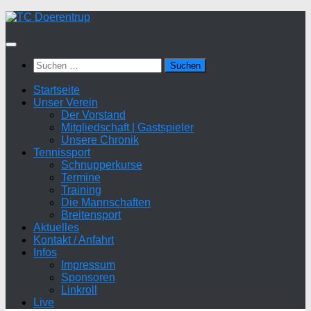
Zum
Inhalt
springen
Suchen
nach:
Startseite
Unser Verein
Der Vorstand
Mitgliedschaft | Gastspieler
Unsere Chronik
Tennissport
Schnupperkurse
Termine
Training
Die Mannschaften
Breitensport
Aktuelles
Kontakt / Anfahrt
Infos
Impressum
Sponsoren
Linkroll
Live