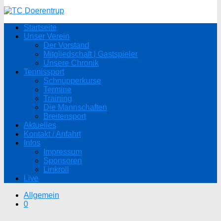
Startseite
Unser Verein
Der Vorstand
Mitgliedschaft | Gastspieler
Unsere Chronik
Tennissport
Schnupperkurse
Termine
Training
Die Mannschaften
Breitensport
Aktuelles
Kontakt / Anfahrt
Infos
Impressum
Sponsoren
Linkroll
Live
Allgemein
0