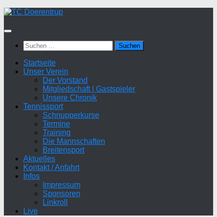
Zum
Inhalt
springen
Suchen
nach:
Startseite
Unser Verein
Der Vorstand
Mitgliedschaft | Gastspieler
Unsere Chronik
Tennissport
Schnupperkurse
Termine
Training
Die Mannschaften
Breitensport
Aktuelles
Kontakt / Anfahrt
Infos
Impressum
Sponsoren
Linkroll
Live