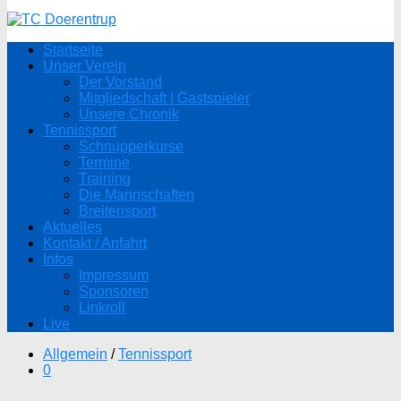
Startseite
Unser Verein
Der Vorstand
Mitgliedschaft | Gastspieler
Unsere Chronik
Tennissport
Schnupperkurse
Termine
Training
Die Mannschaften
Breitensport
Aktuelles
Kontakt / Anfahrt
Infos
Impressum
Sponsoren
Linkroll
Live
Allgemein
/
Tennissport
0